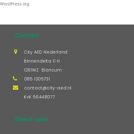
WordPress.org
Contact
City AED Nederland
Binnendelta 11 H
1261WZ Blaricum
085 1305731
contact@city-aed.nl
KvK 66448077
Direct naar