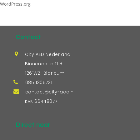
WordPress.org
Contact
City AED Nederland
Binnendelta 11 H
1261WZ Blaricum
085 1305731
contact@city-aed.nl
KvK 66448077
Direct naar