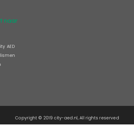
t naar
ity AED
lismen
n
Copyright © 2019 city-aed.nl,
All rights reserved