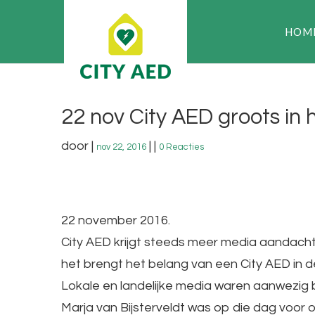
HOM
22 nov City AED groots in 
door
|
|
|
nov 22, 2016
0 Reacties
22 november 2016.
City AED krijgt steeds meer media aandacht, b
het brengt het belang van een City AED in 
Lokale en landelijke media waren aanwezig 
Marja van Bijsterveldt was op die dag voor on