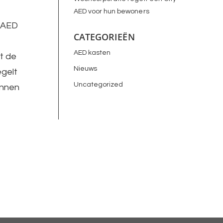
AED voor hun bewoners
y AED
CATEGORIEËN
AED kasten
ft de
Nieuws
egelt
Uncategorized
unnen