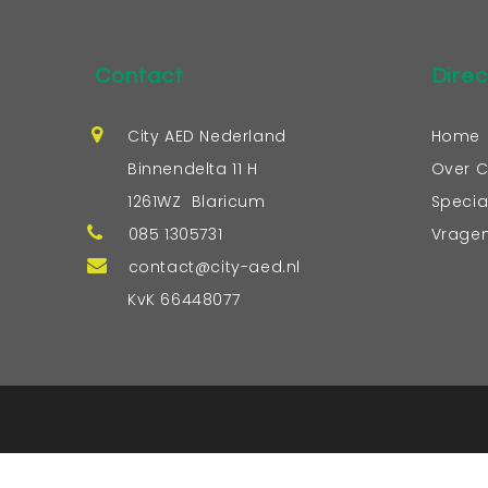
Contact
Direc
City AED Nederland
Home
Binnendelta 11 H
Over C
1261WZ Blaricum
Specia
085 1305731
Vrage
contact@city-aed.nl
KvK 66448077