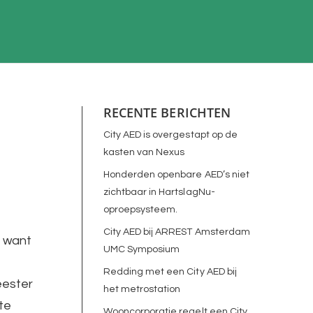
RECENTE BERICHTEN
City AED is overgestapt op de
kasten van Nexus
Honderden openbare AED’s niet
zichtbaar in HartslagNu-
oproepsysteem.
City AED bij ARREST Amsterdam
e want
UMC Symposium
Redding met een City AED bij
eester
het metrostation
te
Wooncorporatie regelt een City